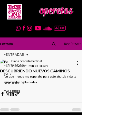
Regístrate
Entrada
+ENTRADAS
Diana Graciela Bertinat
+ENTRADAS
4 jul 2018
1 min de lectura
DESCUBRIENDO NUEVOS CAMINOS
¡SOY!
Lo que menos me esperaba para este año...la vida te 
sorprende...no lo dudes
SEPTIEMBRE
TALLERES