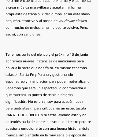
Pero me encuentro con Leonel Franzoi y él comienza 
a crear música maravillosa y aceptar mi forma 
propuesta de trabajo. Y decidimos lanzar éste show 
pequeño, emotivo y al modo de 
vaudeville clásico 
con mucho de melodrama incluso televisivo. Pero, 
eso sí, con canciones. 
Tenemos parte del elenco y el próximo 13 de junio 
abriremos nuevas instancias de audiciones para 
hallar a la parte que nos falta. Ya mismo tenemos 
salas en Santa Fe y Paraná y gestionando 
esponsoreo y financiación para poder materializarlo. 
Sabemos que será un espectáculo conmovedor y 
que marcará un punto de reinicio de gran 
significación. No es un show para académicos ni 
para teatristas ni para críticos: es un espectáculo 
PARA TODO PÚBLICO y si estás leyendo ésto y no 
entendés nada de los tecnicismos del teatro pero te 
apasiona emocionarte con una buena historia, éste 
musical ambientado en la muy sensible época de 