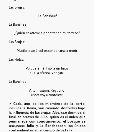
Las Brujas:
¡La Banshee!
La Banshee:
¿Quién se atreve a penetrar en mi torreón?
Las Brujas:
Mutilar este árbol es condenarse a morir.
Las Hadas:
Porque en él habita un hada
que la ofensa, vengará.
La Banshee:
A tu invasión, Rey Julio
ahora voy a contestar.
> Cada uno de los miembros de la corte,
incluida la Reina, van cayendo dormidos bajo
la influencia de las brujas; Alba cae dormida al
final en brazos de Julio, quien es
el único que
permanece con conocimiento; el bosque se
oscurece; Julio y La Bansheeson los únicos
contendientes en el campo de batalla.