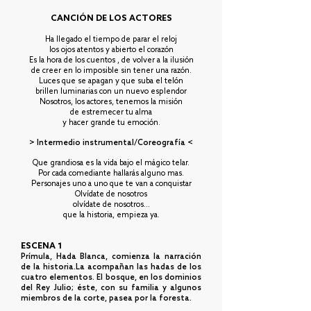
CANCIÓN DE LOS ACTORES
Ha llegado el tiempo de parar el reloj
los ojos atentos y abierto el corazón
Es la hora de los cuentos , de volver a la ilusión
de creer en lo imposible sin tener una razón.
Luces que se apagan y que suba el telón
brillen luminarias con un nuevo esplendor
Nosotros, los actores, tenemos la misión
de estremecer tu alma
y hacer grande tu emoción.
> Intermedio instrumental/Coreografía <
Que grandiosa es la vida bajo el mágico telar.
Por cada comediante hallarás alguno mas.
Personajes uno a uno que te van a conquistar
Olvídate de nosotros
olvídate de nosotros...
que la historia, empieza ya.
ESCENA 1
Prímula, Hada Blanca, comienza la narración
de la historia.La acompañan las hadas de los
cuatro elementos. El bosque, en los dominios
del Rey Julio; éste, con su familia y algunos
miembros de la corte, pasea por la foresta.