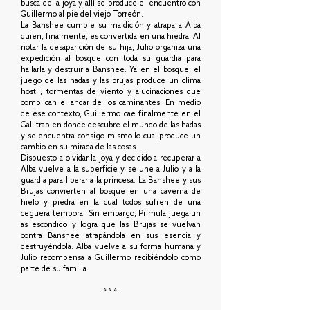
busca de la joya y allí se produce el encuentro con
Guillermo al pie del viejo Torreón.
La Banshee cumple su maldición y atrapa a Alba
quien, finalmente, es convertida en una hiedra. Al
notar la desaparición de su hija, Julio organiza una
expedición al bosque con toda su guardia para
hallarla y destruir a Banshee. Ya en el bosque, el
juego de las hadas y las brujas produce un clima
hostil, tormentas de viento y alucinaciones que
complican el andar de los caminantes. En medio
de ese contexto, Guillermo cae finalmente en el
Gallitrap en donde descubre el mundo de las hadas
y se encuentra consigo mismo lo cual produce un
cambio en su mirada de las cosas.
Dispuesto a olvidar la joya y decidido a recuperar a
Alba vuelve a la superficie y se une a Julio y a la
guardia para liberar a la princesa. La Banshee y sus
Brujas convierten al bosque en una caverna de
hielo y piedra en la cual todos sufren de una
ceguera temporal. Sin embargo, Prímula juega un
as escondido y logra que las Brujas se vuelvan
contra Banshee atrapándola en sus esencia y
destruyéndola. Alba vuelve a su forma humana y
Julio recompensa a Guillermo recibiéndolo como
parte de su familia.
***