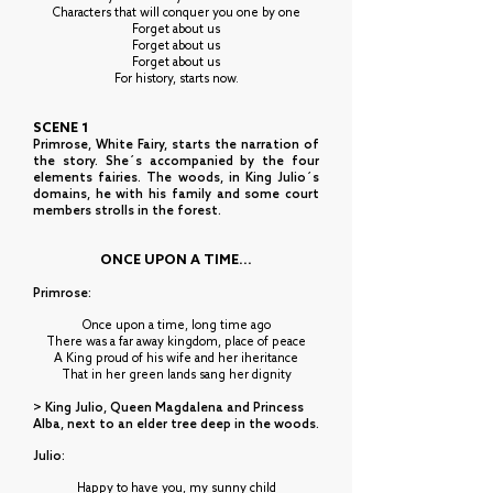
Characters that will conquer you one by one
Forget about us
Forget about us
Forget about us
For history, starts now.
SCENE 1
Primrose, White Fairy, starts the narration of
the story. She´s accompanied by the four
elements fairies. The woods, in King Julio´s
domains, he with his family and some court
members strolls in the forest.
ONCE UPON A TIME...
Primrose:
Once upon a time, long time ago
There was a far away kingdom, place of peace
A King proud of his wife and her iheritance
That in her green lands sang her dignity
> King Julio, Queen Magdalena and Princess
Alba, next to an elder tree deep in the woods.
Julio:
Happy to have you, my sunny child