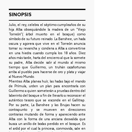
SINOPSIS
Julio, el rey, celebra el séptimo cumpleaños de su
hija Alba obsequiándole la madera de un “Viejo
Torreón”( árbol muerto en el bosque) como
símbolo de su futuro reinado. La Banshee, un hada
oscura y agorera que vive en el Torreón anuncia
tomar su revancha y condena a Alba a convertirse
en una hiedra cuando cumpla los 18 años. Diez
años más tarde, harta del encierro al que la somete
su padre, Alba decide salir al mundo al mismo
tiempo que Guillermo, un truhán cazafortunas
arriba al pueblo para hacerse de oro y plata y viajar
al Nuevo Mundo.
Mientras Alba planea huír, las hadas bajo el mando
de Prímula, urden un plan para encontrarla con
Guillermo a quien someterán a pruebas dentro del
laberinto del bosque a fin de llevarlo a reconocer el
auténtico tesoro que se esconde en el Gallitrap.
Por su parte, La Banshee y las Brujas hacen su
contrapunto y se mueven en direcciones
contrarias mutando de forma y apareciendo ante
Alba con la forma de una anciana desvalida que
busca un anillo de bodas perdido en el bosque. Es
el ardid por el cual la princesa, conmovida, sale en