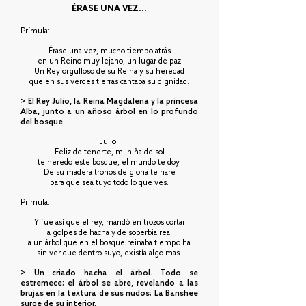
ÉRASE UNA VEZ...
Prímula:
Érase una vez, mucho tiempo atrás
en un Reino muy lejano, un lugar de paz
Un Rey orgulloso de su Reina y su heredad
que en sus verdes tierras cantaba su dignidad.
> El Rey Julio, la Reina Magdalena y la princesa
Alba, junto a un añoso árbol en lo profundo
del bosque.
Julio:
Feliz de tenerte, mi niña de sol
te heredo este bosque, el mundo te doy.
De su madera tronos de gloria te haré
para que sea tuyo todo lo que ves.
Prímula:
Y fue así que el rey, mandó en trozos cortar
a golpes de hacha y de soberbia real
a un árbol que en el bosque reinaba tiempo ha
sin ver que dentro suyo, existía algo mas.
> Un criado hacha el árbol. Todo se
estremece; el árbol se abre, revelando a las
brujas en la textura de sus nudos; La Banshee
surge de su interior.