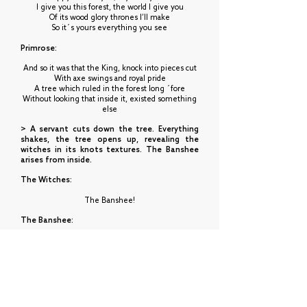
I give you this forest, the world I give you
Of its wood glory thrones I’ll make
So it´s yours everything you see
Primrose:
And so it was that the King, knock into pieces cut
With axe swings and royal pride
A tree which ruled in the forest long ´fore
Without looking that inside it, existed something
else
> A servant cuts down the tree. Everything
shakes, the tree opens up, revealing the
witches in its knots textures. The Banshee
arises from inside.
The Witches:
The Banshee!
The Banshee:
Who dares entering my keep?
The Witches:
To maim this tree is to condemn yourself to die.
Te Fairies: