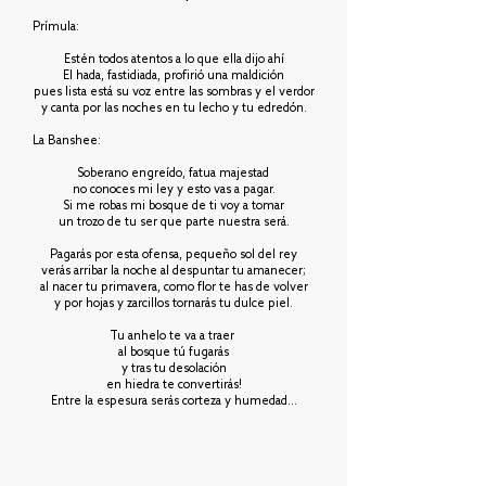
Prímula:
Estén todos atentos a lo que ella dijo ahí
El hada, fastidiada, profirió una maldición
pues lista está su voz entre las sombras y el verdor
y canta por las noches en tu lecho y tu edredón.
La Banshee:
Soberano engreído, fatua majestad
no conoces mi ley y esto vas a pagar.
Si me robas mi bosque de ti voy a tomar
un trozo de tu ser que parte nuestra será.
Pagarás por esta ofensa, pequeño sol del rey
verás arribar la noche al despuntar tu amanecer;
al nacer tu primavera, como flor te has de volver
y por hojas y zarcillos tornarás tu dulce piel.
Tu anhelo te va a traer
al bosque tú fugarás
y tras tu desolación
en hiedra te convertirás!
Entre la espesura serás corteza y humedad...