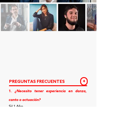
+
PREGUNTAS FRECUENTES
1.
¿Necesito tener experiencia en danza,
canto o actuación?
Si! 1 Año.
2.
¿Qué significa "taller de producción"?
Significa que el taller se va a orientar en la
enseñanza de la producción en teatro
musical.