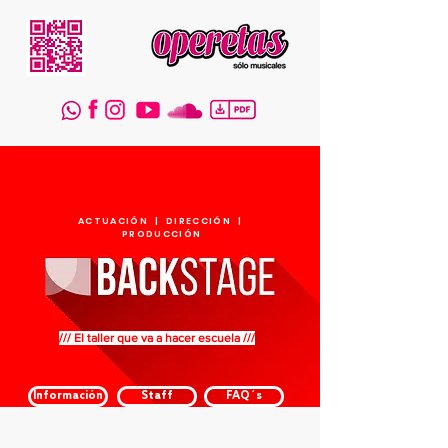
ACTUACIÓN | DIRECCIÓN |
PRODUCCIÓN
/// El taller que va a hacer escuela ///
Información
Staff
FAQ´s