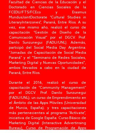
Facultad de Ciencias de la Educación y el
Doctorado en Ciencias Sociales de la
FCEDU/FTS/FCEco y Erasmus
MundusJointDoctorate “Cultural Studies in
LiteraryInterzones”, Paraná, Entre Ríos. A su
vez, ese mismo año, realizó el curso de
capacitación “Gestión de Diseño de la
Comunicación Visual” por el DGCV. Prof.
Danilo Sunzunegui (FADU/UNL). Además,
participó del Social Media Day Argentina:
“Jornadas de Capacitación de Social Media
Paraná” y el "Seminario de Redes Sociales,
Marketing Digital y Nuevas Oportunidades",
ambos llevados a cabo en la ciudad de
Paraná, Entre Ríos.
Durante el 2016, realizó el curso de
capacitación de “Community Management”
por el DGCV. Prof. Danilo Sunzunegui
(FADU/UNL); un curso de Emprendimiento en
el Ámbito de las Apps Móviles (Universidad
de Murcia, España); y tres capacitaciones
más pertenecientes al programa “Actívate”,
iniciativa de Google España: Curso Básico de
Marketing Digital (Interactive Advertinsing
Bureau), Curso de Programación de Apps