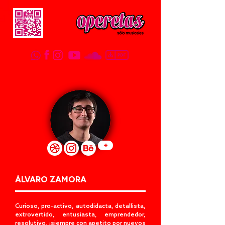
+
ÁLVARO ZAMORA
Curioso, pro-activo, autodidacta, detallista,
extrovertido, entusiasta, emprendedor,
resolutivo, ¡siempre con apetito por nuevos