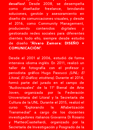
desafíos!.
Desde 2008, se desempeña
como diseñador freelance, brindando
soluciones, gestión y asesoramiento en
diseño de comunicaciones visuales, y desde
el 2016, como Community Management,
produciendo contenidos digitales y
gestionado redes sociales para diferentes
clientes; todo ello, siempre desde estudio
de diseño
"
Álvaro Zamora: DISEÑO +
COMUNICACIÓN".
Desde el 2001 al 2006, estudió de forma
intensiva idioma inglés. En 2011, realizó un
taller de fotografía con el profesor y
periodista gráfico Hugo Pascucci
(UNL; El
Litoral, El Gráfico; etcétera).
Durante el 2014,
formó parte del jurado en el campo de
“Audiovisuales” de la 11º Bienal de Arte
Joven, organizada por la Federación
Universitaria del Litoral y la Secretaría de
Cultura de la UNL. Durante el 2015, realizó el
curso “Explorando la Alfabetización
Transmedial” a cargo de los docentes
investigadores italianos Giovanna Di Rosario
y MatteoCiastellardi, organizado por la
Secretaría de Investigación y Posgrado de la